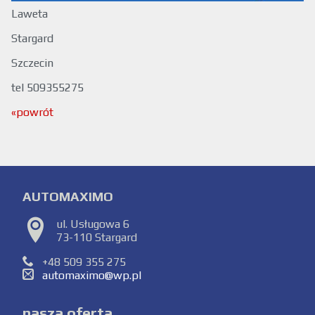
Laweta
Stargard
Szczecin
tel 509355275
«powrót
AUTOMAXIMO
ul. Usługowa 6
73-110 Stargard
+48 509 355 275
automaximo@wp.pl
nasza oferta