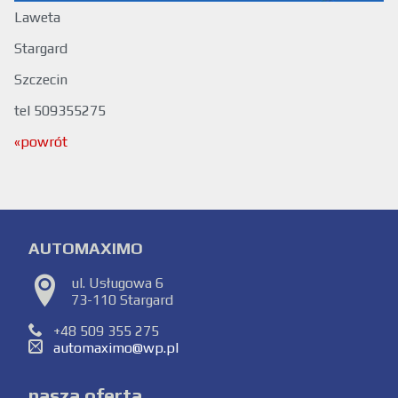
Laweta
Stargard
Szczecin
tel 509355275
«powrót
AUTOMAXIMO
ul. Usługowa 6
73-110 Stargard
+48 509 355 275
automaximo@wp.pl
nasza oferta