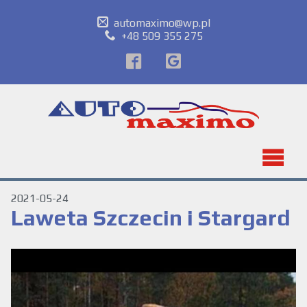
automaximo@wp.pl
+48 509 355 275
2021-05-24
Laweta Szczecin i Stargard