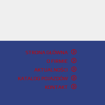
STRONA GŁÓWNA
O FIRMIE
AKTUALNOŚCI
KATALOG POJAZDÓW
KONTAKT