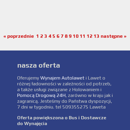
« poprzednie
1
2
3
4
5
6
7
8
9
10
11
12
13
następne »
nasza oferta
Oferujemy
Wynajem Autolawet
i Lawet o
różnej ładowności w zależności od potrzeb,
a także usługi związane z Holowaniem i
Pomocą Drogową 24H
, zarówno w kraju jak i
zagranicą. Jesteśmy do Państwa dyspozycji,
7 dni w tygodniu. tel 509355275 Laweta
Oferta powiększona o Bus i Dostawcze
do Wynajęcia