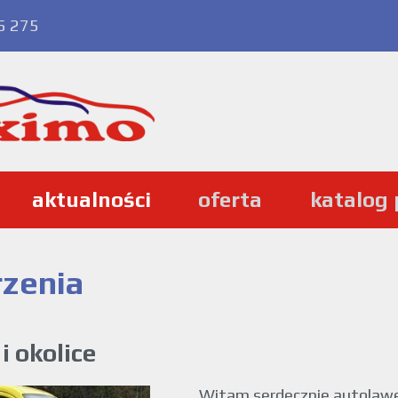
5 275
aktualności
oferta
katalog
rzenia
 okolice
Witam serdecznie autolawe