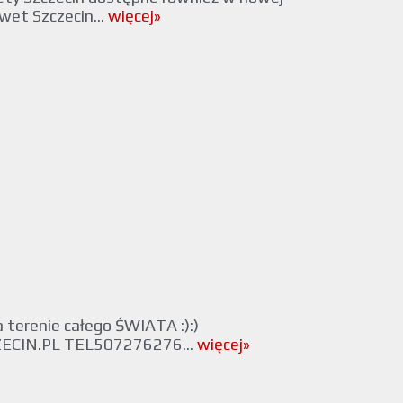
et Szczecin...
więcej»
 terenie całego ŚWIATA :):)
IN.PL TEL507276276...
więcej»